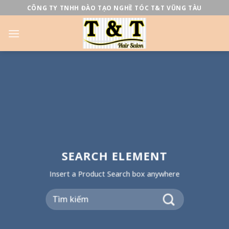
Skip
CÔNG TY TNHH ĐÀO TẠO NGHỀ TÓC T&T VŨNG TÀU
to
content
SEARCH ELEMENT
Insert a Product Search box anywhere