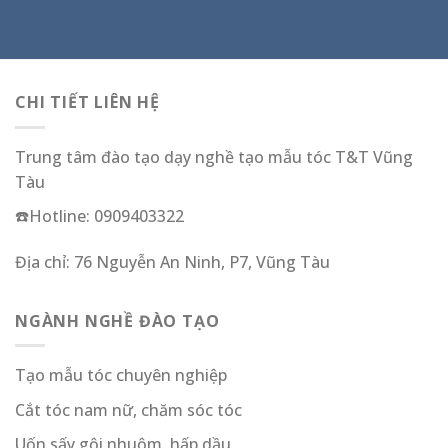
CHI TIẾT LIÊN HỆ
Trung tâm đào tạo dạy nghề tạo mẫu tóc T&T Vũng
Tàu
☎️Hotline: 0909403322
Địa chỉ: 76 Nguyễn An Ninh, P7, Vũng Tàu
NGÀNH NGHỀ ĐÀO TẠO
Tạo mẫu tóc chuyên nghiệp
Cắt tóc nam nữ, chăm sóc tóc
Uốn,sấy,gội,nhuộm, hấp dầu