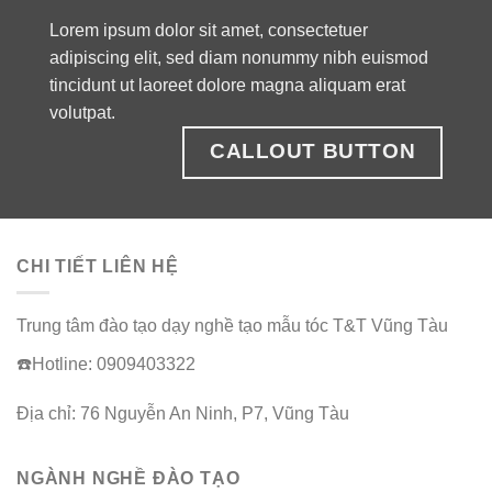
Lorem ipsum dolor sit amet, consectetuer
adipiscing elit, sed diam nonummy nibh euismod
tincidunt ut laoreet dolore magna aliquam erat
volutpat.
CALLOUT BUTTON
CHI TIẾT LIÊN HỆ
Trung tâm đào tạo dạy nghề tạo mẫu tóc T&T Vũng Tàu
☎️Hotline: 0909403322
Địa chỉ: 76 Nguyễn An Ninh, P7, Vũng Tàu
NGÀNH NGHỀ ĐÀO TẠO