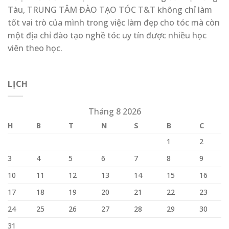
Tàu, TRUNG TÂM ĐÀO TẠO TÓC T&T không chỉ làm
tốt vai trò của mình trong việc làm đẹp cho tóc mà còn
một địa chỉ đào tạo nghề tóc uy tín được nhiều học
viên theo học.
LỊCH
Tháng 8 2026
H
B
T
N
S
B
C
1
2
3
4
5
6
7
8
9
10
11
12
13
14
15
16
17
18
19
20
21
22
23
24
25
26
27
28
29
30
31